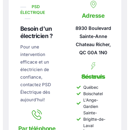
PSD
ÉLECTRIQUE
Adresse
8930 Boulevard
Besoin d'un
électricien ?
Sainte-Anne
Chateau Richer,
Pour une
QC G0A 1N0
intervention
efficace et un
électricien de
Secteurs déservis
confiance,
contactez PSD
Québec
Électrique dès
Boischatel
aujourd’hui!
L'Ange-
Gardien
Sainte-
Brigitte-de-
Laval
Par téléphone