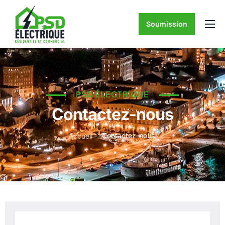
Soumission
ACCUEIL
À PROPOS
SERVICES D’ÉLECTRICITÉ
PSD ÉLECTRIQUE
CONTACTEZ-NOUS
Contactez-nous
Contactez-nous
Accueil