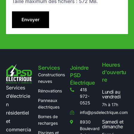
Taille maximum des fichiers : 572 MB.
Heures
Services
Joindre
d'ouvertu
Constructions
PSD
re
neuves
Électrique
Services
418
Rénovations
Lundi au
d’électricie
972-
vendredi
Panneaux
0525
n
7h à 17h
électriques
info@psdelectrique.com
résidentiel
Bornes de
et
Samedi et
8930
recharges
dimanche
Boulevard
commercia
Piscines et