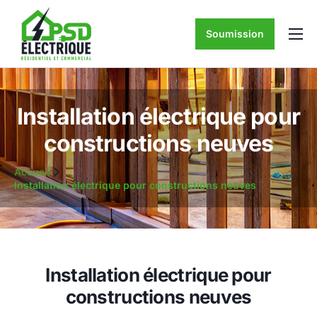
Soumission
ACCUEIL
À PROPOS
SERVICES D’ÉLECTRICITÉ
Installation électrique pour
constructions neuves
CONTACTEZ-NOUS
Accueil
Installation électrique pour constructions neuves
Installation électrique pour
constructions neuves