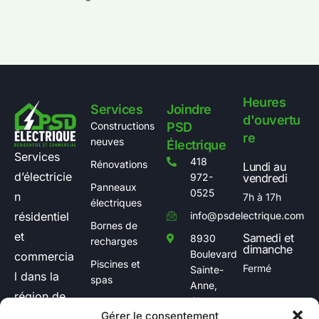
Heures
Services
Joindre
d'ouvertu
Constructions
PSD
re
neuves
Électrique
Services
418
Rénovations
Lundi au
d’électricie
972-
vendredi
Panneaux
0525
n
7h à 17h
électriques
info@psdelectrique.com
résidentiel
Bornes de
et
Samedi et
8930
recharges
dimanche
Boulevard
commercia
Piscines et
Fermé
Sainte-
l dans la
spas
Anne,
région de
Chateau
Autres
Gérer le consentement
Québec.
Richer,
services